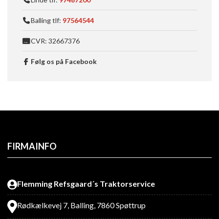
Balling tlf:
97564544
CVR: 32667376
Følg os på Facebook
FIRMAINFO
Flemming Refsgaard´s Traktorservice
Rødkælkevej 7, Balling, 7860 Spøttrup