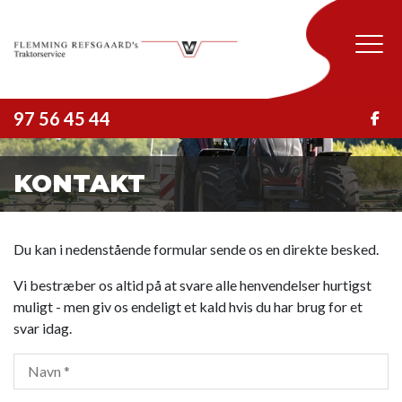
Skip
to
main
content
97 56 45 44
KONTAKT
Du kan i nedenstående formular sende os en direkte besked.
Vi bestræber os altid på at svare alle henvendelser hurtigst
muligt - men giv os endeligt et kald hvis du har brug for et
svar idag.