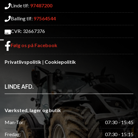
Linde tlf:
97487200
Balling tlf:
97564544
CVR: 32667376
Følg os på Facebook
Privatlivspolitik
|
Cookiepolitik
LINDE AFD.
Værksted, lager og butik
Man-Tor:
07:30 - 15:45
Fredag:
07:30 - 15:15