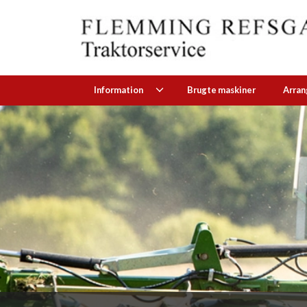
Gå
til
hovedindhold
Information
Brugte maskiner
Arra